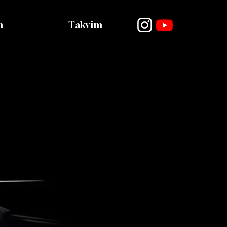
m
Takvim