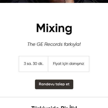
Mixing
The GE Records farkıyla!
Fiyat
için
danışınız
3 sa. 30 dk.
3
Fiyat için danışınız
s
a
.
Randevu talep et
3
0
d
k