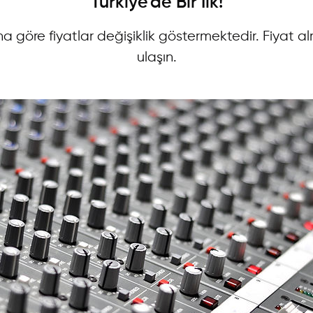
Türkiye'de Bir İlk!
.
na göre fiyatlar değişiklik göstermektedir. Fiyat al
ulaşın.